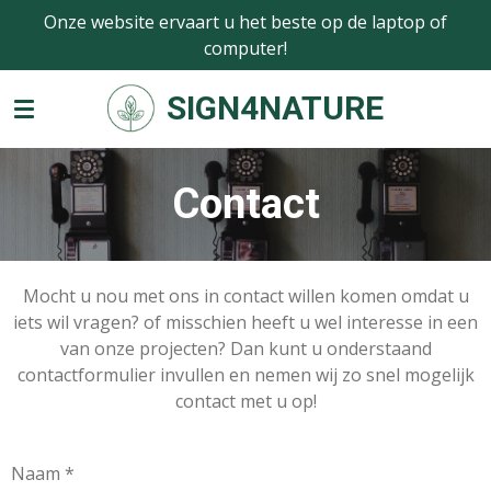
Onze website ervaart u het beste op de laptop of
Ga
computer!
direct
naar
SIGN4NATURE
de
hoofdinhoud
Contact
Mocht u nou met ons in contact willen komen omdat u
iets wil vragen? of misschien heeft u wel interesse in een
van onze projecten? Dan kunt u onderstaand
contactformulier invullen en nemen wij zo snel mogelijk
contact met u op!
Naam *