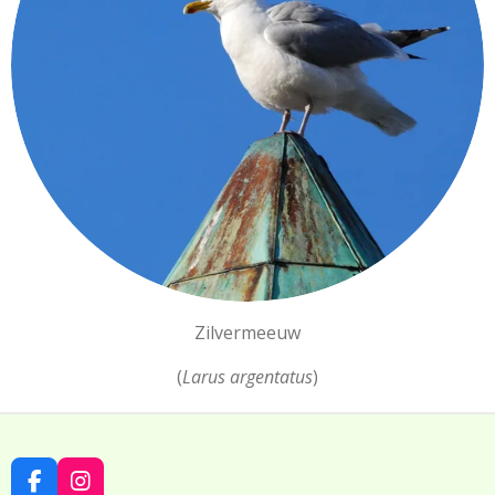
Zilvermeeuw
(
Larus argentatus
)
F
I