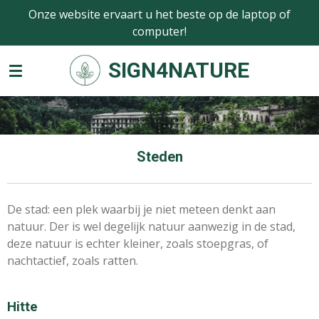
Onze website ervaart u het beste op de laptop of
Ga
computer!
direct
naar
SIGN4NATURE
de
hoofdinhoud
Steden
De stad: een plek waarbij je niet meteen denkt aan
natuur. Der is wel degelijk natuur aanwezig in de stad,
deze natuur is echter kleiner, zoals stoepgras, of
nachtactief, zoals ratten.
Hitte