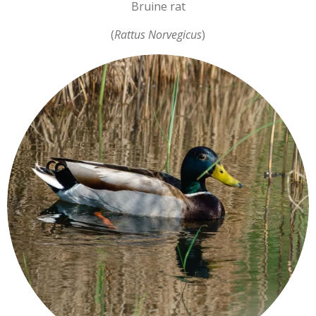
Bruine rat
(
Rattus Norvegicus
)