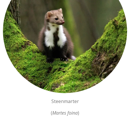
Steenmarter
(
Martes foina
)