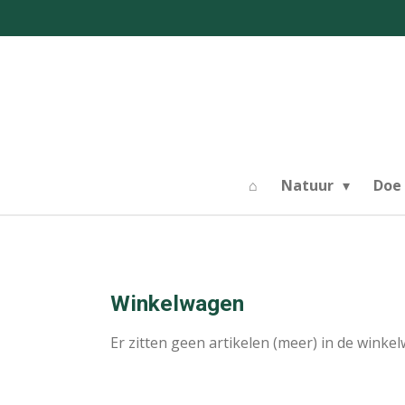
Ga
direct
naar
de
hoofdinhoud
⌂
Natuur
Doe
Winkelwagen
Er zitten geen artikelen (meer) in de winke