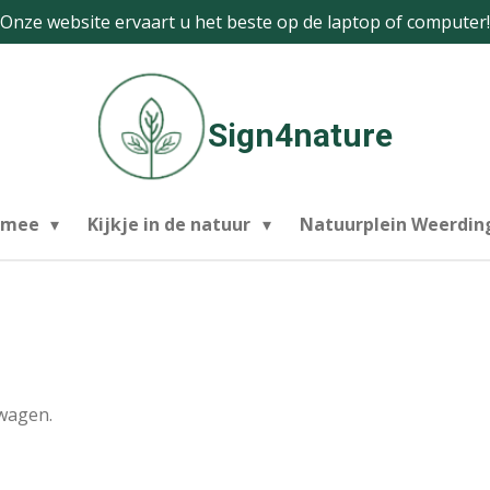
Onze website ervaart u het beste op de laptop of computer!
Sign4nature
 mee
Kijkje in de natuur
Natuurplein Weerdi
lwagen.