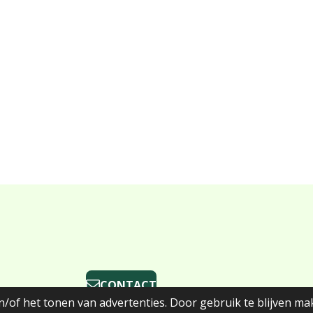
CONTACT
/of het tonen van advertenties. Door gebruik te blijven ma