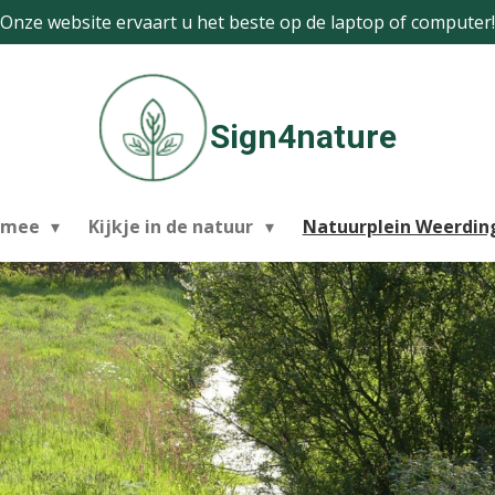
Onze website ervaart u het beste op de laptop of computer!
Sign4nature
 mee
Kijkje in de natuur
Natuurplein Weerdi