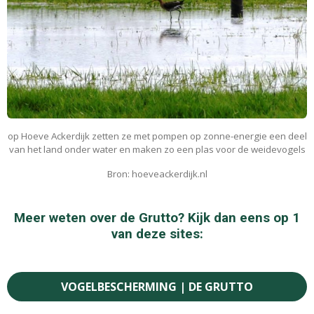
op
Hoeve Ackerdijk zetten ze met pompen op
zonne-energie een deel
van het land onder water en maken zo een plas voor de weidevogels
Bron: hoeveackerdijk.nl
Meer weten over de Grutto? Kijk dan eens op 1
van deze sites:
VOGELBESCHERMING | DE GRUTTO