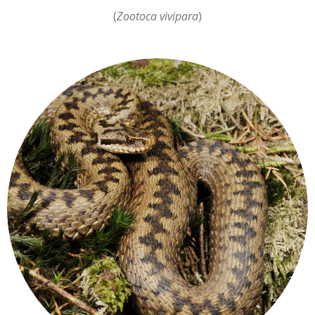
(
Zootoca vivipara
)