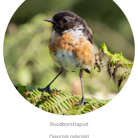
Roodborsttapuit
(
Saxicola rubicola
)