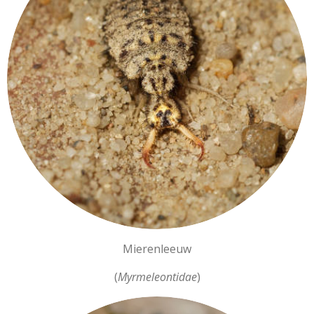
Mierenleeuw
(
Myrmeleontidae
)