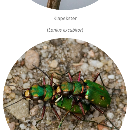
Klapekster
(
Lanius excubitor
)