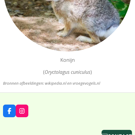
Konijn
(
Oryctolagus cuniculus
)
Bronnen afbeeldingen: wikipedia.nl en vroegevogels.nl
F
I
A
N
C
S
E
T