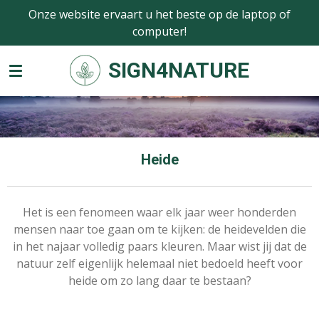
Onze website ervaart u het beste op de laptop of
Ga
computer!
direct
naar
SIGN4NATURE
de
hoofdinhoud
Heide
Het is een fenomeen waar elk jaar weer honderden
mensen naar toe gaan om te kijken: de heidevelden die
in het najaar volledig paars kleuren. Maar wist jij dat de
natuur zelf eigenlijk helemaal niet bedoeld heeft voor
heide om zo lang daar te bestaan?