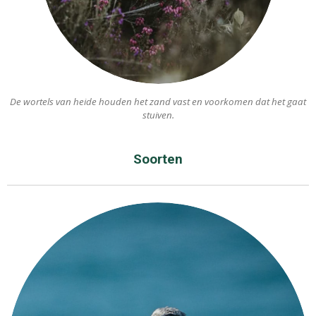
De wortels van heide houden het zand vast en voorkomen dat het gaat
stuiven.
Soorten