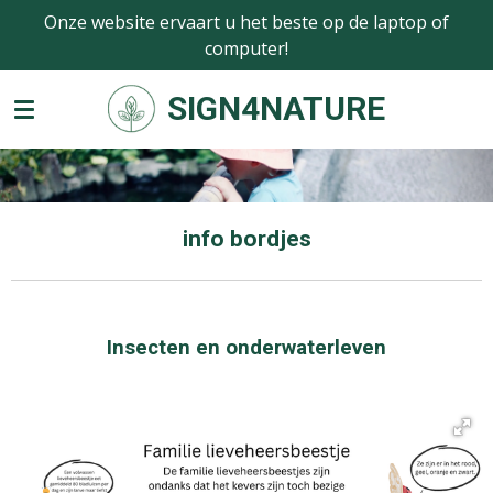
Onze website ervaart u het beste op de laptop of
Ga
computer!
direct
naar
SIGN4NATURE
de
hoofdinhoud
info bordjes
Insecten en onderwaterleven