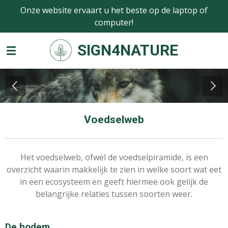
Onze website ervaart u het beste op de laptop of
Ga
computer!
direct
naar
SIGN4NATURE
de
hoofdinhoud
Voedselweb
Het voedselweb, ofwel de voedselpiramide, is een
overzicht waarin makkelijk te zien in welke soort wat eet
in een ecosysteem en geeft hiermee ook gelijk de
belangrijke relaties tussen soorten weer.
De bodem