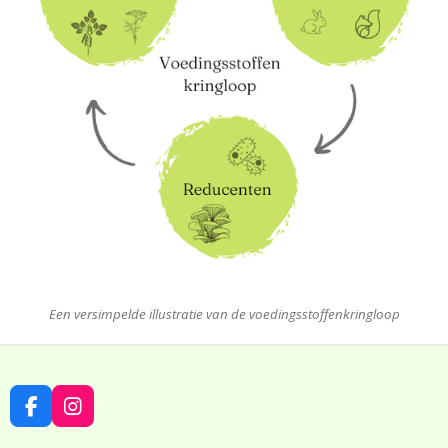
Een versimpelde illustratie van de voedingsstoffenkringloop
F
I
A
N