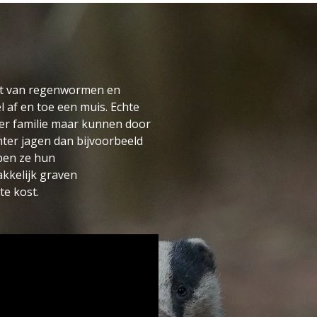
rt van regenwormen en
l af en toe een muis. Echte
ter familie maar kunnen door
hter jagen dan bijvoorbeeld
arom hebben ze hun
n ze makkelijk graven
te kost.