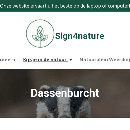
Onze website ervaart u het beste op de laptop of computer!
Sign4nature
 mee
Kijkje in de natuur
Natuurplein Weerdi
Dassenburcht