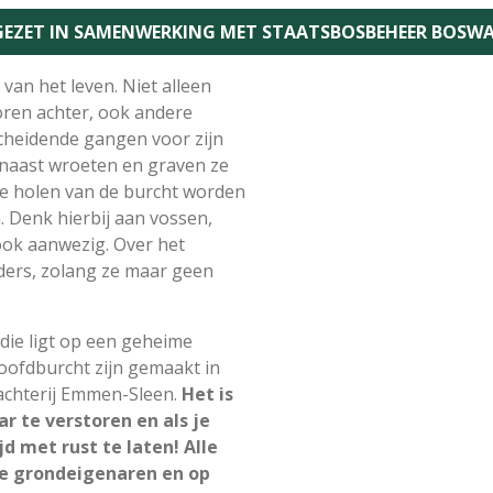
PGEZET IN SAMENWERKING MET STAATSBOSBEHEER BOSWA
van het leven. Niet alleen
oren achter, ook andere
scheidende gangen voor zijn
rnaast wroeten en graven ze
e holen van de burcht worden
 Denk hierbij aan vossen,
ook aanwezig. Over het
ers, zolang ze maar geen
die ligt op een geheime
hoofdburcht zijn gemaakt in
chterij Emmen-Sleen.
Het is
r te verstoren en als je
d met rust te laten! Alle
e grondeigenaren en op