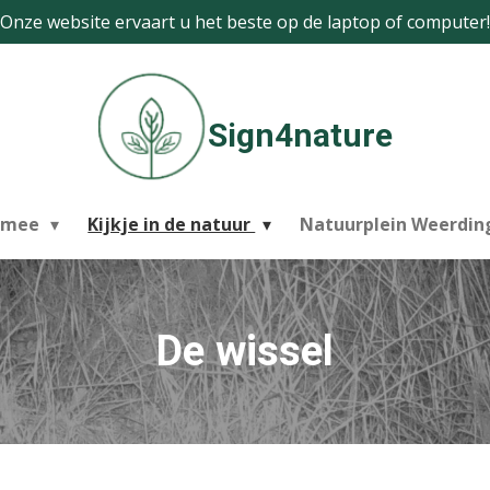
Onze website ervaart u het beste op de laptop of computer!
Sign4nature
 mee
Kijkje in de natuur
Natuurplein Weerdi
De wissel