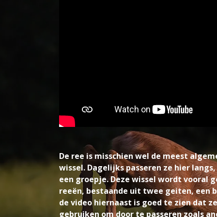
De ree is misschien wel de meest alge
wissel. Dagelijks passeren ze hier langs
een groepje. Deze wissel wordt vooral 
reeën, bestaande uit twee geiten, een b
de video hiernaast is goed te zien dat ze
gebruiken om door te passeren zoals and