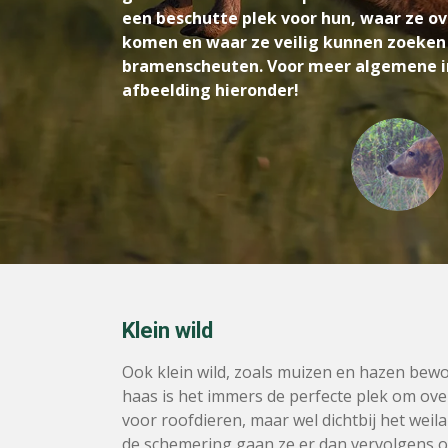
een beschutte plek voor hun, waar ze o
komen en waar ze veilig kunnen zoeken 
bramenscheuten. Voor meer algemene inf
afbeelding hieronder!
Klein wild
Ook klein wild, zoals muizen en hazen bewo
haas is het immers de perfecte plek om ove
voor roofdieren, maar wel dichtbij het weila
de schemering gaan ze er dan vervolgens op