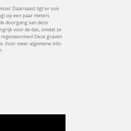
issel. Daarnaast ligt er ook
ng) op een paar meters
t de doorgang van deze
angrijk voor de das, omdat ze
en regenwormen! Deze graven
s. Voor meer algemene info
!