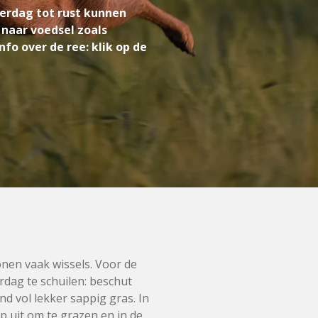
verdag tot rust kunnen
naar voedsel zoals
o over de ree: klik op de
nen vaak wissels. Voor de
rdag te schuilen: beschut
nd vol lekker sappig gras. In
 uit om te grazen en in de