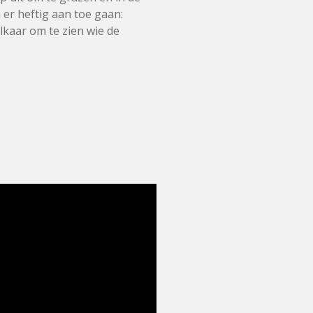
 er heftig aan toe gaan:
kaar om te zien wie de