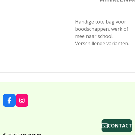
Handige tote bag voor
boodschappen, werk of
mee naar school.
Verschillende varianten.
F
I
A
N
C
S
E
T
B
A
CONTACT
O
G