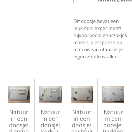
Dit doosje bevat een
leuk mini experiment!
Bijvoorbeeld geurzakjes
maken, diersporen op
mini niveau of maak je
eigen zoutkristallen!
Natuur
Natuur
Natuur
Natuur
in een
in een
in een
in een
doosje:
doosje:
doosje:
doosje:
dierspo
kerkuil
nachtvli
Padden