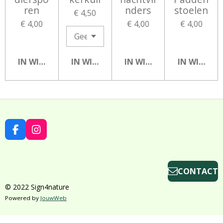
ren
nders
stoelen
€ 4,50
€ 4,00
€ 4,00
€ 4,00
IN WINKELWAGEN
IN WINKELWAGEN
IN WINKELWAGEN
IN WINKEL
F
I
A
N
C
S
E
T
B
A
CONTACT
O
G
© 2022 Sign4nature
O
R
K
A
Powered by
JouwWeb
M